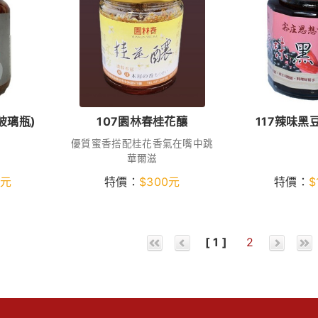
玻璃瓶)
107園林春桂花釀
117辣味黑
優質蜜香搭配桂花香氣在嘴中跳
華爾滋
元
特價：
$
300
元
特價：
$
[ 1 ]
2