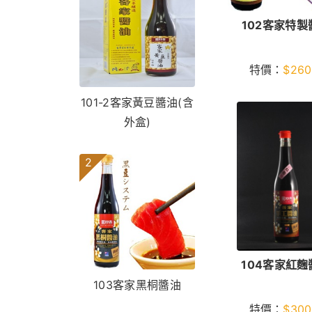
102客家特製
特價：
$
260
101-2客家黃豆醬油(含
外盒)
2
104客家紅麴
103客家黑桐醬油
特價：
$
300