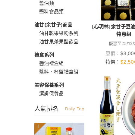
醬油類
醬料食品類
油甘(余甘子)商品
[心玥林]余甘子豆油
油甘乾果果粉系列
特惠組
油甘果茶果醋飲品
優惠至25/12/
原價：
$
3,00
禮盒系列
特價：
$
2,50
醬油禮盒組
醬料、杯盤禮盒組
美容保養系列
潔膚保養品
人氣排名
Daily Top
1