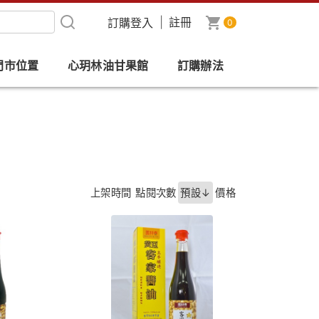
|
註冊
0
門市位置
心玥林油甘果館
訂購辦法
上架時間
點閱次數
預設↓
價格