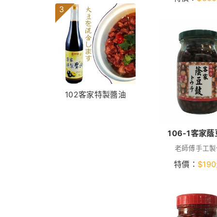
3
102客家特製醬油
106-1客家
老師傅手工製
特價：
$
190