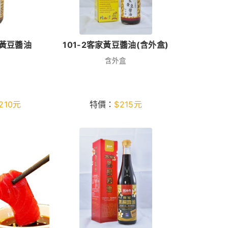
家黃豆醬油
101-2客家黃豆醬油(含外盒)
含外盒
210
元
特價：
$
215
元