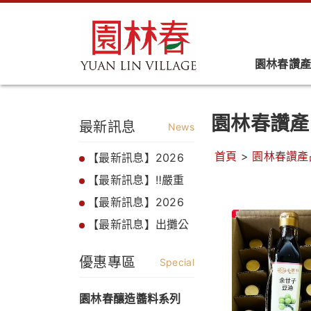
園林春讚
園林春讚產
最新訊息
News
首頁
>
園林春讚產
【最新訊息】2026
價格調整公告
【最新訊息】‼️嚴重
警告❗️❗️
【最新訊息】2026
紅麴醬油售缶公告
【最新訊息】出攤公
告
優惠專區
Special
園林春釀造醬料系列