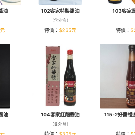
醬油
102客家特製醬油
103客家
(含外盒)
元
特價：
$
265
元
特價：
$
醬油
104客家紅麴醬油
115-2好醬
(含外盒)
元
特價：
$
305
元
特價：
$