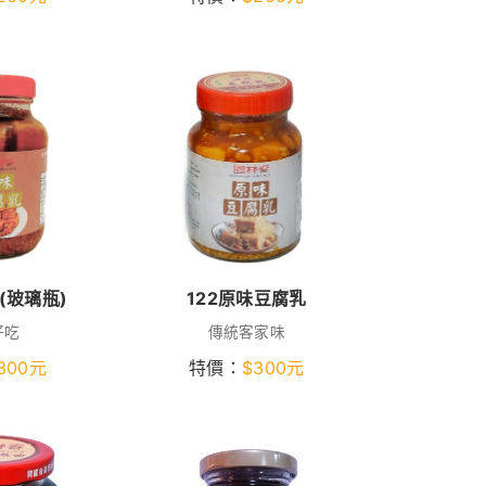
(玻璃瓶)
122原味豆腐乳
好吃
傳統客家味
300
元
特價：
$
300
元