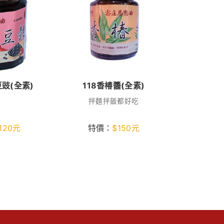
豆豉(全素)
118香椿醬(全素)
拌麵拌飯都好吃
120
元
特價：
$
150
元