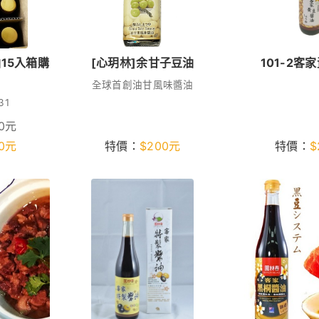
15入箱購
[心玥林]余甘子豆油
101-2客
全球首創油甘風味醬油
31
0
元
0
元
特價：
$
200
元
特價：
$