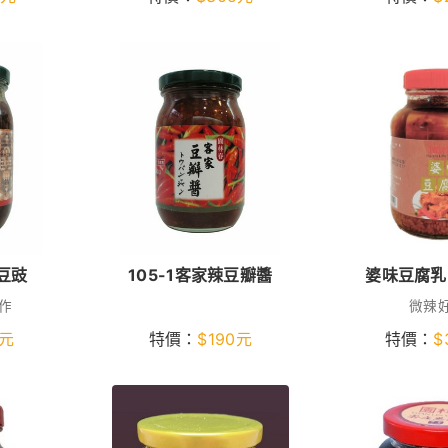
蔭豆豉
105-1客家辣豆瓣醬
婆味豆腐乳
作
微辣
元
特價：
$
190
元
特價：
$