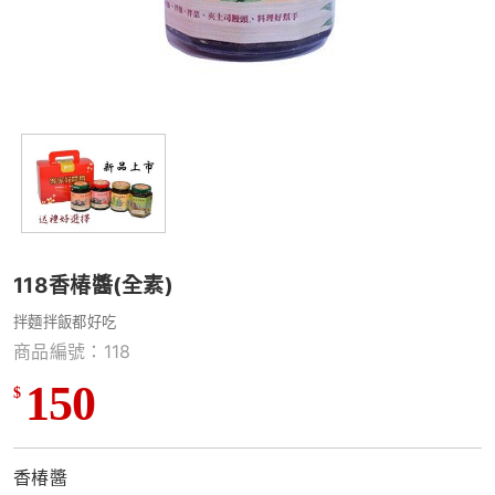
118香椿醬(全素)
拌麵拌飯都好吃
商品編號：118
150
$
香椿醬