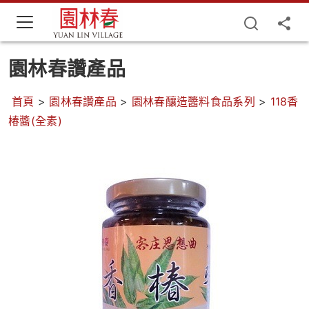
園林春讚產品
首頁
>
園林春讚產品
>
園林春釀造醬料食品系列
>
118香
椿醬(全素)