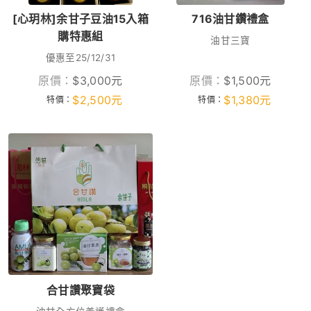
[心玥林]余甘子豆油15入箱
716油甘鑽禮盒
購特惠組
油甘三寶
優惠至25/12/31
原價：
$
3,000
元
原價：
$
1,500
元
$
2,500
元
$
1,380
元
特價：
特價：
合甘讚聚寶袋