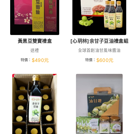
黃黑豆雙寶禮盒
[心玥林]余甘子豆油禮盒組
送禮
全球首創油甘風味醬油
$
490
元
$
600
元
特價：
特價：