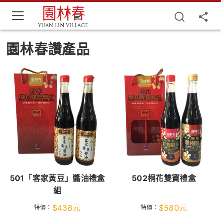
園林春讚產品
501「客家黃豆」醬油禮盒
502桐花雙寶禮盒
組
$
438
元
$
580
元
特價：
特價：