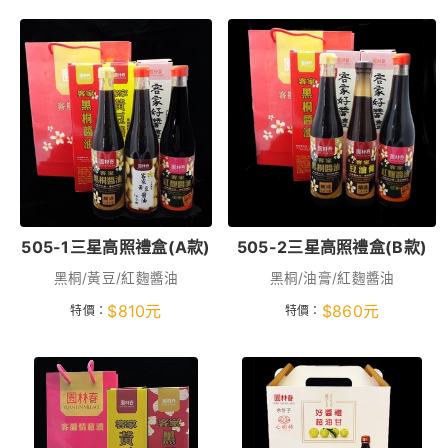
505-1三星高照禮盒(A款)
505-2三星高照禮盒(B款)
黑桐/黃豆/紅麴醬油
黑桐/油膏/紅麴醬油
$
810
元
$
860
元
特價：
特價：