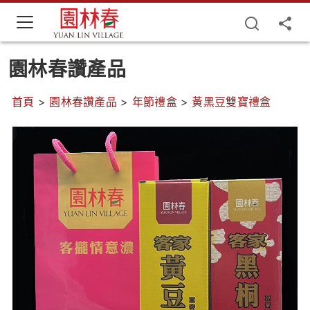
園林春讚產品
首頁
>
園林春讚產品
>
年節禮盒
>
黃黑豆雙寶禮盒