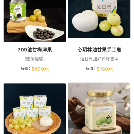
709油甘梅津果
心玥林油甘果手工皂
(玻璃罐裝)
油甘添加好評發售中
$
600
元
$
180
元
特價：
特價：