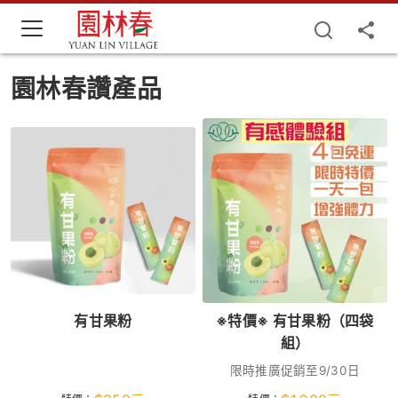
園林春讚產品
有甘果粉
※特價※ 有甘果粉（四袋
組）
限時推廣促銷至9/30日