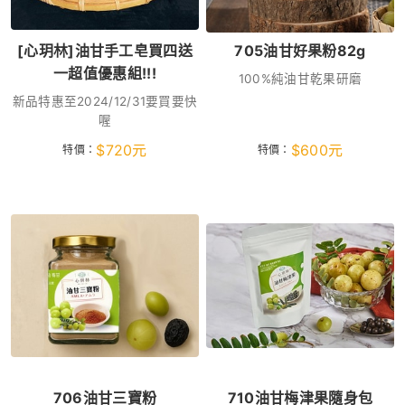
[心玥林]油甘手工皂買四送
705油甘好果粉82g
一超值優惠組!!!
100%純油甘乾果研磨
新品特惠至2024/12/31要買要快
喔
$
720
元
$
600
元
特價：
特價：
706油甘三寶粉
710油甘梅津果隨身包