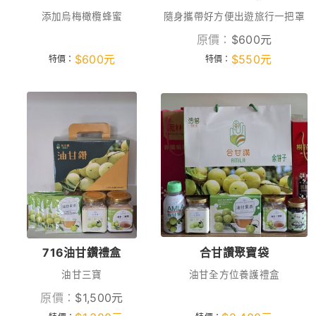
添加烏梅橄欖蜂蜜
隨身攜帶好方便出遊旅行一把罩
原價：
$
600
元
$
600
元
$
550
元
特價：
特價：
716油甘鑽禮盒
合甘讚聚寶袋
油甘三寶
油甘全方位養護禮盒
原價：
$
1,500
元