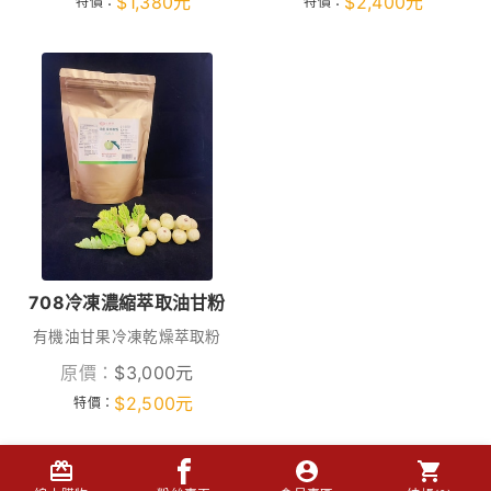
$
1,380
元
$
2,400
元
特價：
特價：
708冷凍濃縮萃取油甘粉
有機油甘果冷凍乾燥萃取粉
原價：
$
3,000
元
$
2,500
元
特價：