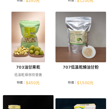
$
350
元
$
1,200
元
特價：
特價：
703油甘果乾
707低溫乾燥油甘粉
低溫乾燥保持營養
$
450
元
$
1,500
元
特價：
特價：