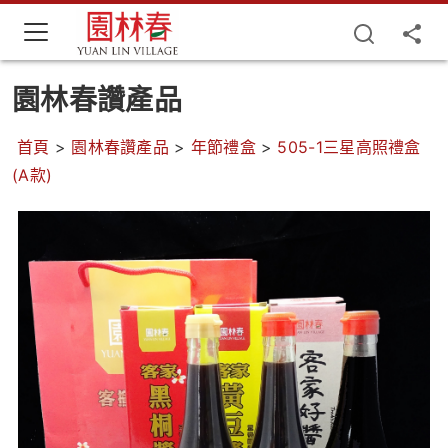
園林春讚產品
首頁
>
園林春讚產品
>
年節禮盒
>
505-1三星高照禮盒
(A款)