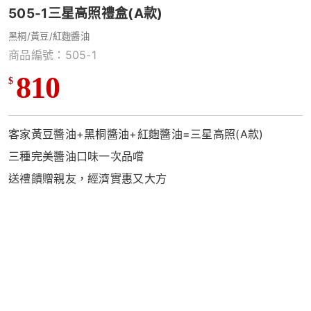
505-1三星高照禮盒(A款)
黑桐/黃豆/紅麴醬油
商品編號：505-1
810
$
客家黃豆醬油+黑桐醬油+紅麴醬油=三星高照(A款)
三種完美醬油口味一次品嚐
送禮饋贈親友，經濟實惠又大方