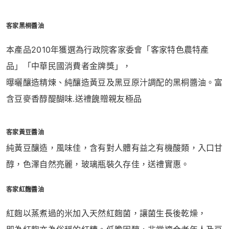
客家黑桐醬油
本產品2010年獲選為行政院客家委會「客家特色農特產
品」「中華民國消費者金牌獎」，
曝曬釀造精煉、純釀造黃豆及黑豆原汁調配的黑桐醬油。富
含豆麥香醇醍醐味.送禮餽贈親友極品
客家黃豆醬油
純黃豆釀造，風味佳，含有對人體有益之有機酸類，入口甘
醇，色澤自然亮麗，玻璃瓶裝久存佳，送禮實惠。
客家紅麴醬油
紅麴以蒸煮過的米加入天然紅麴菌，讓菌生長後乾燥，