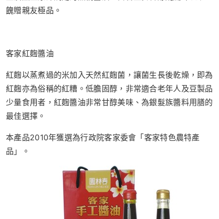
餽贈親友極品。
客家紅麴醬油
紅麴以蒸煮過的米加入天然紅麴菌，讓菌生長後乾燥，即為
紅麴亦為俗稱的紅糟。低膽固醇，非常適合老年人及豆製品
少量食用者，紅麴醬油非常甘醇美味、為銀髮族醬料用膳的
最佳選擇。
本產品2010年獲選為行政院客家委會「客家特色農特產
品」。