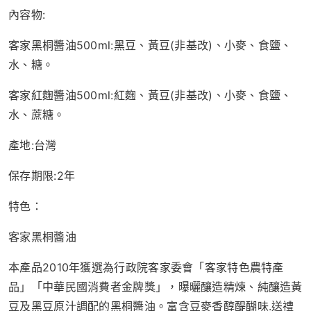
內容物:
客家黑桐醬油500ml:黑豆、黃豆(非基改)、小麥、食鹽、
水、糖。
客家紅麴醬油500ml:紅麴、黃豆(非基改)、小麥、食鹽、
水、蔗糖。
產地:台灣
保存期限:2年
特色：
客家黑桐醬油
本產品2010年獲選為行政院客家委會「客家特色農特產
品」「中華民國消費者金牌獎」，曝曬釀造精煉、純釀造黃
豆及黑豆原汁調配的黑桐醬油。富含豆麥香醇醍醐味.送禮