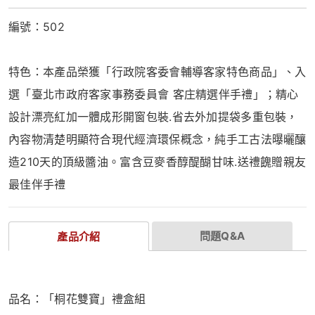
編號：502
特色：本產品榮獲「行政院客委會輔導客家特色商品」、入
選「臺北市政府客家事務委員會 客庄精選伴手禮」；精心
設計漂亮紅加一體成形開窗包裝.省去外加提袋多重包裝，
內容物清楚明顯符合現代經濟環保概念，純手工古法曝曬釀
造210天的頂級醬油。富含豆麥香醇醍醐甘味.送禮餽贈親友
最佳伴手禮
問題Q&A
產品介紹
品名：「桐花雙寶」禮盒組