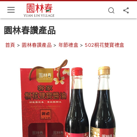
園林春讚產品
首頁
>
園林春讚產品
>
年節禮盒
>
502桐花雙寶禮盒