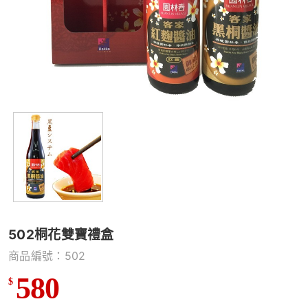
502桐花雙寶禮盒
商品編號：502
580
$