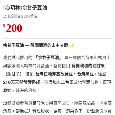
[心玥林]余甘子豆油
全球首創油甘風味醬油
200
$
余甘子豆油 — 時間釀造的山中甘醇
✨
我們誠心推出的
「余甘子豆油」
是一款融合苗栗山林風土
與客家職人精神的好醬油。堅持使用
有機栽種的油甘果
（余甘子）
搭配
台灣在地非基改黃豆、台灣黑豆
，經歷
210天天然發酵熟成
，不添加人工色素或化學添加物，展現
原始、純淨的風味。
這款醬油帶有淡雅的果香與自然回甘，無論是沾醬、拌菜或
燉煮，都能提升料理層次，讓每一道菜多了一份溫潤與厚實