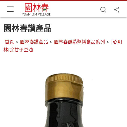
園林春讚產品
首頁
>
園林春讚產品
>
園林春釀造醬料食品系列
>
[心玥
林]余甘子豆油