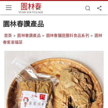
園林春讚產品
首頁
>
園林春讚產品
>
園林春釀造醬料食品系列
>
園林
春客家福菜