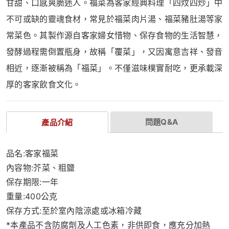
甘甜、口感爽脆迷人。福菜為客家經典料理「四炆四炒」中
不可或缺的靈魂食材，常見於福菜肉片湯、福菜豬肚湯等家
常菜色。其製作源自客家婦女惜物、保存食物的生活智慧，
發酵過程需倒置瓶身，故稱「覆菜」，又因寓意吉祥、發音
相近，逐漸被稱為「福菜」。不僅滋味樸實耐吃，更承載深
厚的客家飲食文化。
問題Q&A
產品介紹
品名:客家福菜
內容物:芥菜、粗鹽
保存期限:一年
重量:400公克
保存方式:至於室內陰涼處或冰箱冷藏
*本產品不含防腐劑及人工色素，非供即食，應充分加熱