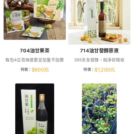
704油甘果茶
714油甘發酵原液
每包4公克味道更足加量不加價
365天全發酵，純淨好吸收
$
600
元
$
1,200
元
特價：
特價：