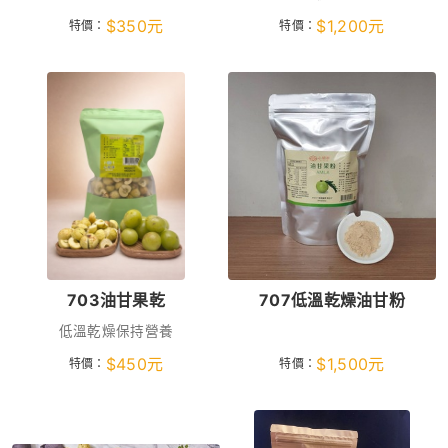
$
350
元
$
1,200
元
特價：
特價：
703油甘果乾
707低溫乾燥油甘粉
低溫乾燥保持營養
$
450
元
$
1,500
元
特價：
特價：