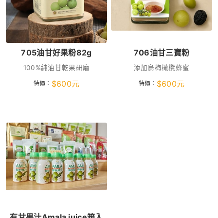
705油甘好果粉82g
706油甘三寶粉
100%純油甘乾果研磨
添加烏梅橄欖蜂蜜
$
600
元
$
600
元
特價：
特價：
有甘果汁Amala juice箱入