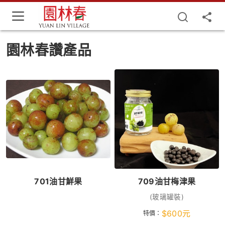
園林春讚產品
701油甘鮮果
709油甘梅津果
(玻璃罐裝)
$
600
元
特價：