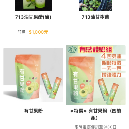
713油甘果醋(釀)
713油甘樹苗
$
1,000
元
特價：
有甘果粉
※特價※ 有甘果粉（四袋
組）
限時推廣促銷至9/30日