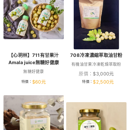
【心玥林】711有甘果汁
708冷凍濃縮萃取油甘粉
Amala juice無糖好健康
有機油甘果冷凍乾燥萃取粉
無糖好健康
原價：
$
3,000
元
$
60
元
$
2,500
元
特價：
特價：