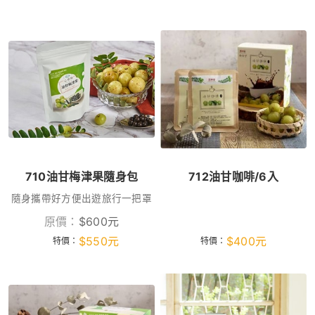
710油甘梅津果隨身包
712油甘咖啡/6入
隨身攜帶好方便出遊旅行一把罩
原價：
$
600
元
$
550
元
$
400
元
特價：
特價：