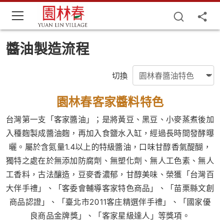
醬油製造流程
切換
園林春客家醬料特色
台灣第一支「客家醬油」；是將黃豆、黑豆、小麥蒸煮後加
入種麴製成醬油麴，再加入食鹽水入缸，經過長時間發酵曝
曬。屬於含氮量1.4以上的特級醬油，口味甘醇香氣醍醐，
獨特之處在於無添加防腐劑、無塑化劑、無人工色素、無人
工香料，古法釀造，豆麥香濃郁，甘醇美味、榮獲「台灣百
大伴手禮」、「客委會輔導客家特色商品」、「苗栗縣文創
商品認證」、「臺北市2011客庄精選伴手禮」、「國家優
良商品金牌獎」、「客家星級達人」等獎項。