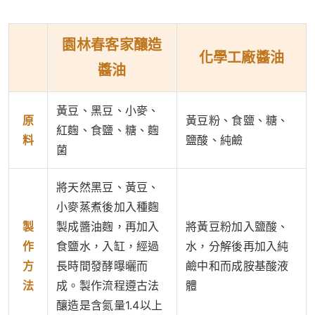
園林春客家釀造
化學工廠醬油
醬油
黃豆、黑豆、小麥、
原
黃豆粉、食鹽、糖、
紅麴、食鹽、糖、麴
料
鹽酸、純鹼
菌
將天然黑豆、黃豆、
小麥蒸煮後加入種麴
製
製成醬油麴，再加入
將黃豆粉加入鹽酸、
作
食鹽水，入缸，經過
水，分解後再加入純
方
長時間發酵曝曬而
鹼中和而成胺基酸液
法
成。製作流程遵古法
體
釀造是含氮量1.4以上