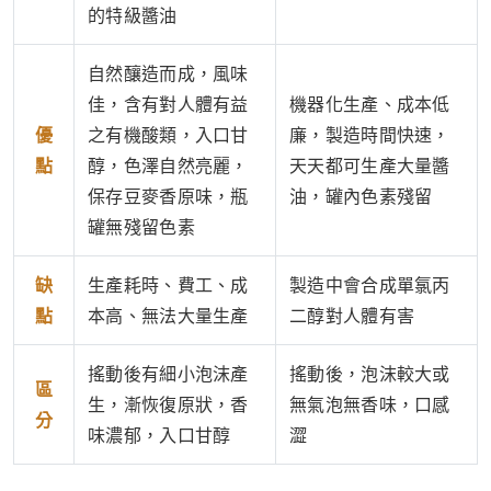
的特級醬油
自然釀造而成，風味
佳，含有對人體有益
機器化生產、成本低
優
之有機酸類，入口甘
廉，製造時間快速，
點
醇，色澤自然亮麗，
天天都可生產大量醬
保存豆麥香原味，瓶
油，罐內色素殘留
罐無殘留色素
缺
生產耗時、費工、成
製造中會合成單氯丙
點
本高、無法大量生產
二醇對人體有害
搖動後有細小泡沫產
搖動後，泡沫較大或
區
生，漸恢復原狀，香
無氣泡無香味，口感
分
味濃郁，入口甘醇
澀