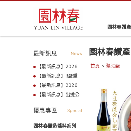
園林春讚
園林春讚產
最新訊息
News
首頁
>
醬油類
【最新訊息】2026
價格調整公告
【最新訊息】‼️嚴重
警告❗️❗️
【最新訊息】2026
紅麴醬油售缶公告
【最新訊息】出攤公
告
優惠專區
Special
園林春釀造醬料系列