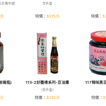
氣在嘴中跳
含外盒
元
特價：
$
215
元
特價：
$
玻璃瓶)
115-2好醬禮系列-豆油膏
117辣味黑
(含外盒)
元
特價：
$
265
元
特價：
$