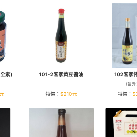
(全素)
101-2客家黃豆醬油
102客家
(含外
元
特價：
$
210
元
特價：
$