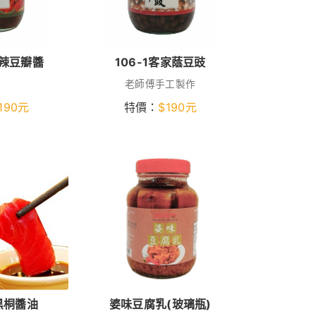
家辣豆瓣醬
106-1客家蔭豆豉
老師傅手工製作
190
元
特價：
$
190
元
黑桐醬油
婆味豆腐乳(玻璃瓶)