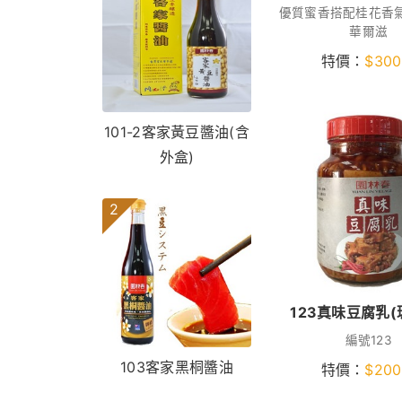
優質蜜香搭配桂花香
華爾滋
特價：
$
300
101-2客家黃豆醬油(含
外盒)
2
123真味豆腐乳(
編號123
103客家黑桐醬油
特價：
$
200