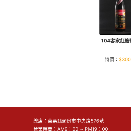
104客家紅麴
特價：
$
300
總店：苗栗縣頭份市中央路576號
營業時間：AM9：00 ~ PM19：00