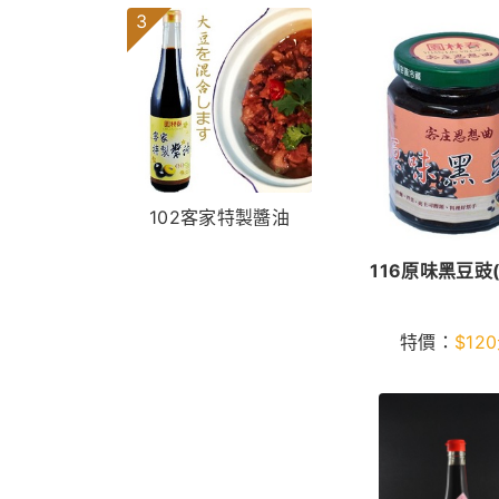
3
102客家特製醬油
116原味黑豆豉
特價：
$
120