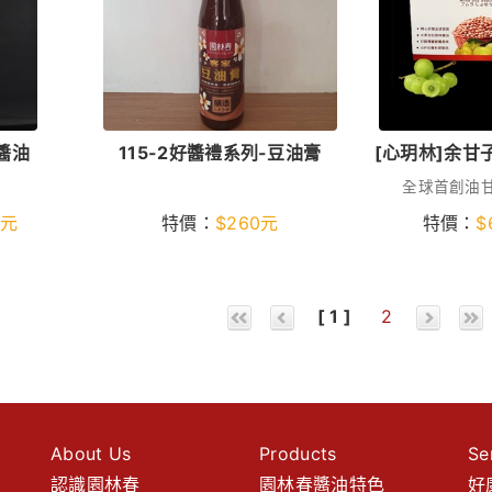
醬油
115-2好醬禮系列-豆油膏
[心玥林]余甘
全球首創油
元
特價：
$
260
元
特價：
$
[ 1 ]
2
About Us
Products
Se
認識園林春
園林春醬油特色
好