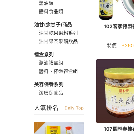
醬油類
醬料食品類
油甘(余甘子)商品
102客家特製
油甘乾果果粉系列
油甘果茶果醋飲品
特價：
$
260
禮盒系列
醬油禮盒組
醬料、杯盤禮盒組
美容保養系列
潔膚保養品
人氣排名
Daily Top
1
107園林春桂