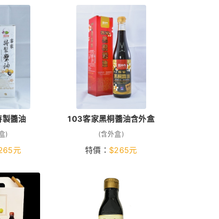
特製醬油
103客家黑桐醬油含外盒
盒)
(含外盒)
265
元
特價：
$
265
元