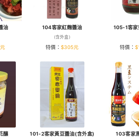
醬油
104客家紅麴醬油
105-1客
(含外盒)
元
特價：
$
305
元
特價：
$
花釀
101-2客家黃豆醬油(含外盒)
103客家