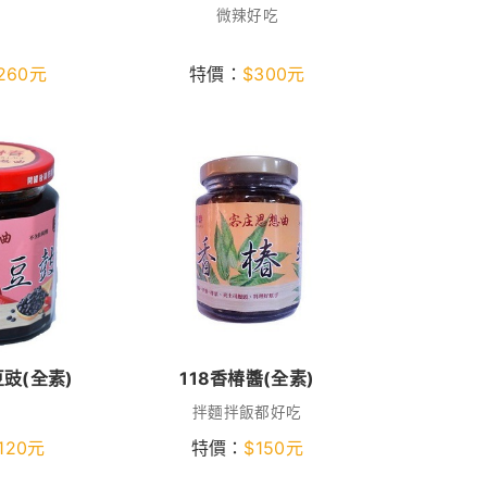
微辣好吃
260
元
特價：
$
300
元
豆豉(全素)
118香椿醬(全素)
拌麵拌飯都好吃
120
元
特價：
$
150
元