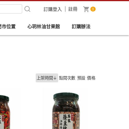
|
註冊
0
門市位置
心玥林油甘果館
訂購辦法
上架時間↓
點閱次數
預設
價格