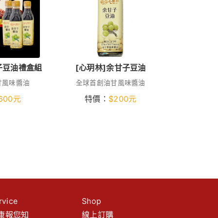
子豆油禮盒組
[心玥林]余甘子豆油
甘風味醬油
全球首創油甘風味醬油
600
元
特價：
$
200
元
rvice
Shop
康報您知
線上訂購