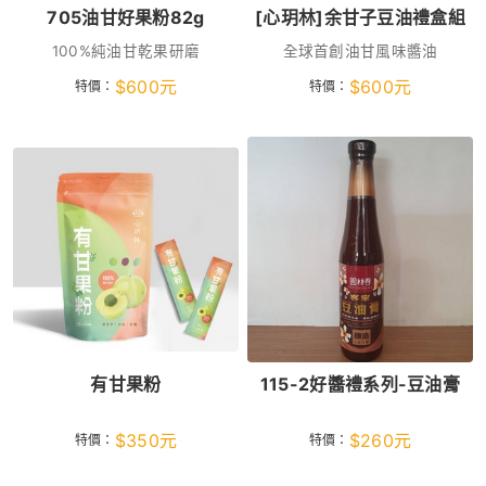
705油甘好果粉82g
[心玥林]余甘子豆油禮盒組
100%純油甘乾果研磨
全球首創油甘風味醬油
$
600
元
$
600
元
特價：
特價：
有甘果粉
115-2好醬禮系列-豆油膏
$
350
元
$
260
元
特價：
特價：