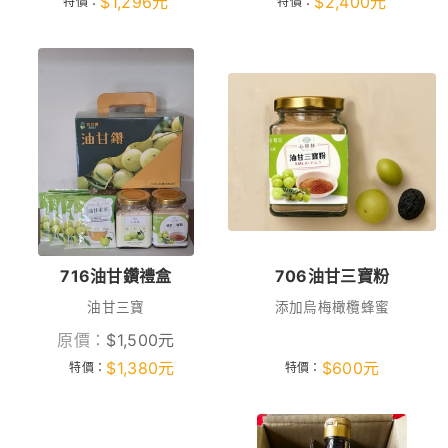
$
1,296
元
$
2,400
元
特價：
特價：
716油甘鑽禮盒
706油甘三寶粉
油甘三寶
添加烏梅橄欖蜂蜜
原價：
$
1,500
元
$
1,380
元
$
600
元
特價：
特價：