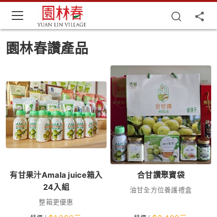
園林春讚產品
有甘果汁Amala juice箱入
合甘讚聚寶袋
24入組
油甘全方位養護禮盒
整箱更優惠