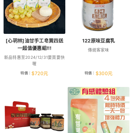
[心玥林]油甘手工皂買四送
122原味豆腐乳
一超值優惠組!!!
傳統客家味
新品特惠至2024/12/31要買要快
喔
$
720
元
$
300
元
特價：
特價：