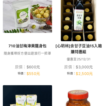
710油甘梅津果隨身包
[心玥林]余甘子豆油15入箱
購特惠組
隨身攜帶好方便出遊旅行一把罩
優惠至25/12/31
原價：
$
600
元
原價：
$
3,000
元
$
550
元
$
2,500
元
特價：
特價：