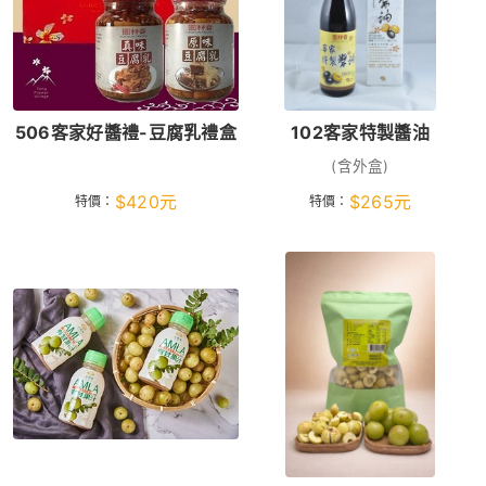
506客家好醬禮-豆腐乳禮盒
102客家特製醬油
(含外盒)
$
420
元
$
265
元
特價：
特價：