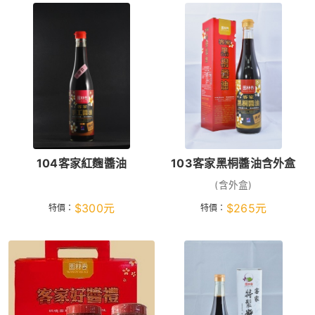
104客家紅麴醬油
103客家黑桐醬油含外盒
(含外盒)
$
300
元
$
265
元
特價：
特價：