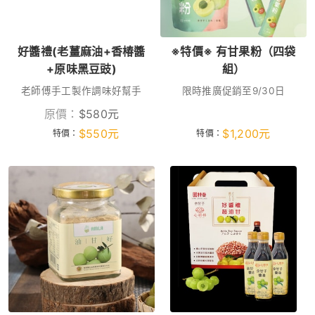
好醬禮(老薑麻油+香椿醬
※特價※ 有甘果粉（四袋
+原味黑豆豉)
組）
老師傅手工製作調味好幫手
限時推廣促銷至9/30日
原價：
$
580
元
$
550
元
$
1,200
元
特價：
特價：